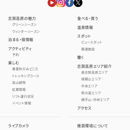
志賀高原の魅力
食べる・買う
グリーンシーズン
温泉情報
ウィンターシーズン
スポット
泊まる・宿情報
ビュースポット
アクティビティ
関連施設
予約
働く
楽しむ
志賀高原エリア紹介
春夏秋のみどころ
奥志賀高原エリア
トレッキングコース
焼額山エリア
高山植物
中央エリア
紅葉情報
熊の湯エリア
リフト運行状況
横手山・渋峠エリア
イベント情報
アクセス
ライブカメラ
推奨環境について