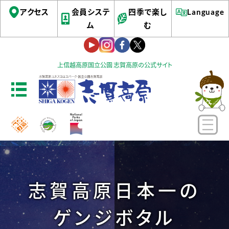
アクセス
会員システ
四季で楽し
Language
ム
む
上信越高原国立公園 志賀高原の公式サイト
志賀高原日本一の
ゲンジボタル