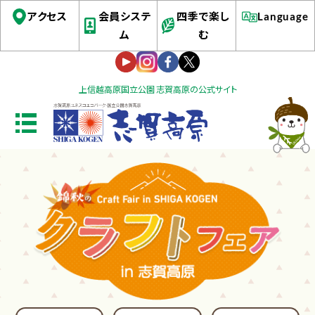
アクセス
会員システ
四季で楽し
Language
ム
む
上信越高原国立公園 志賀高原の公式サイト