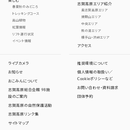
楽しむ
志賀高原エリア紹介
春夏秋のみどころ
奥志賀高原エリア
トレッキングコース
焼額山エリア
高山植物
中央エリア
紅葉情報
熊の湯エリア
リフト運行状況
横手山・渋峠エリア
イベント情報
アクセス
ライブカメラ
推奨環境について
お知らせ
個人情報の取扱い／
Cookieポリシーなど
おこみんについて
お問い合わせ・資料請求
志賀高原総合会館 98施
設のご案内
団体予約
志賀高原の自然保護活動
志賀高原リンク集
サイトマップ