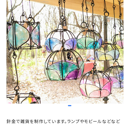
item
item
item
Item
0
1
2
3
針金で雑貨を制作しています。ランプやモビールなどなど
of