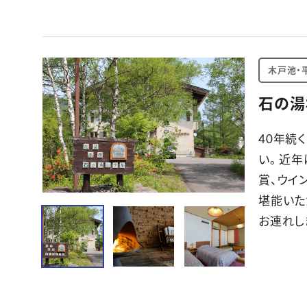
木戸池・
石の湯
40年続
い。 近
賞、ウイ
堪能いた
お連れし