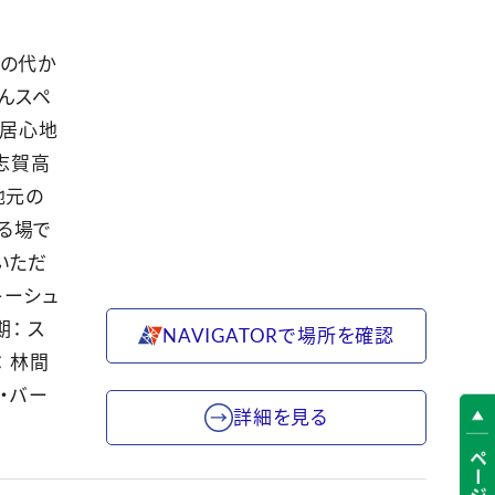
父の代か
んスペ
、居心地
志賀高
地元の
る場で
いただ
キーシュ
： ス
NAVIGATORで場所を確認
： 林間
・バー
詳細を見る