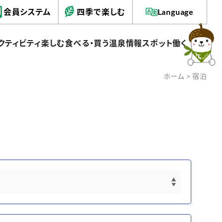
会員システム
四季で楽しむ
Language
クティビティ
楽しむ
食べる・買う
温泉情報
スポット
働く
ホーム
> 宿泊