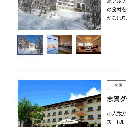
北アルプ
の食材を
かな眠り.
一の瀬
志賀グ
小人数か
スートル