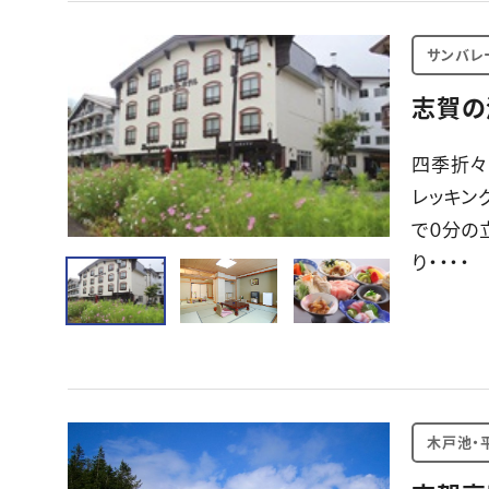
サンバレ
志賀の
四季折々
レッキン
で0分の
り・・・・
木戸池・