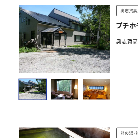
奥志賀高
プチホテ
奥志賀高
熊の湯・