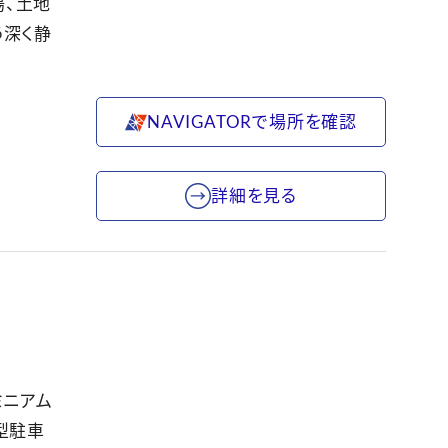
湯、土地
う深く静
NAVIGATORで場所を確認
詳細を見る
ミニアム
型駐車