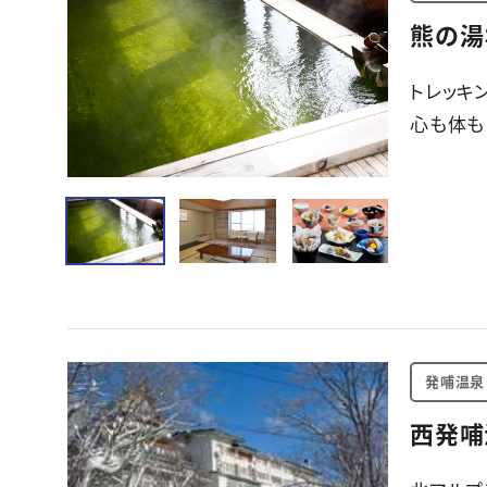
熊の湯
トレッキ
心も体も
発哺温泉
西発哺