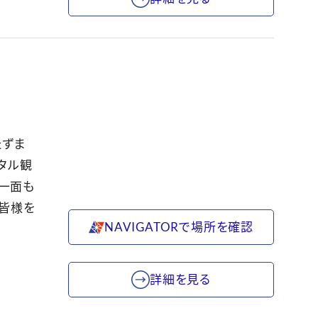
たずま
タル観
う一面も
が皆様を
NAVIGATORで場所を確認
詳細を見る