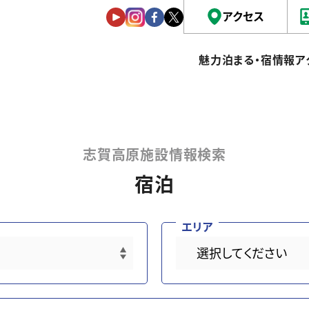
アクセス
魅力
泊まる・宿情報
ア
志賀高原施設情報検索
宿泊
エリア