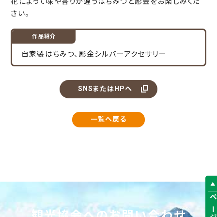
花によって味や香りが違うはちみつと彫金をお楽しみくだ
of
さい。
2
作品紹介
自家製はちみつ、彫金シルバーアクセサリー
SNSまたはHPへ
一覧へ戻る
観光協会へのお問い合わせ