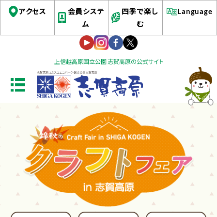
アクセス
会員システ
四季で楽し
Language
ム
む
上信越高原国立公園 志賀高原の公式サイト