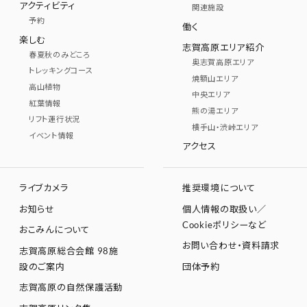
アクティビティ
関連施設
予約
働く
楽しむ
志賀高原エリア紹介
春夏秋のみどころ
奥志賀高原エリア
トレッキングコース
焼額山エリア
高山植物
中央エリア
紅葉情報
熊の湯エリア
リフト運行状況
横手山・渋峠エリア
イベント情報
アクセス
ライブカメラ
推奨環境について
お知らせ
個人情報の取扱い／
Cookieポリシーなど
おこみんについて
お問い合わせ・資料請求
志賀高原総合会館 98施
設のご案内
団体予約
志賀高原の自然保護活動