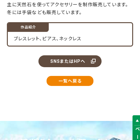
3
主に天然石を使ってアクセサリーを制作販売しています。
of
冬には手袋なども販売しています。
3
作品紹介
ブレスレット、ピアス、ネックレス
SNSまたはHPへ
一覧へ戻る