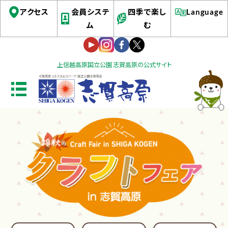
アクセス
会員システ
四季で楽し
Language
ム
む
上信越高原国立公園 志賀高原の公式サイト