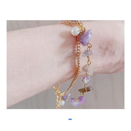
item
item
item
Item
0
1
2