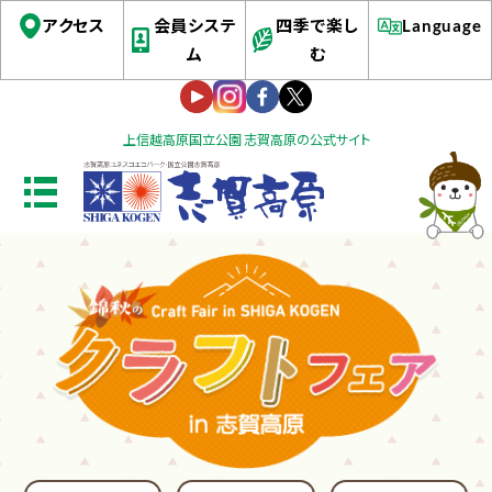
アクセス
会員システ
四季で楽し
Language
ム
む
上信越高原国立公園 志賀高原の公式サイト