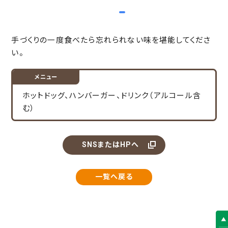
item
item
item
Item
0
1
2
3
手づくりの一度食べたら忘れられない味を堪能してくださ
of
い。
3
メニュー
ホットドッグ、ハンバーガー、ドリンク（アルコール含
む）
SNSまたはHPへ
一覧へ戻る