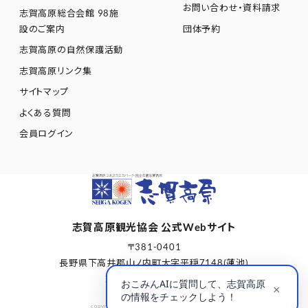
お問い合わせ・資料請求
志賀高原総合会館 98施
設のご案内
団体予約
志賀高原の自然保護活動
志賀高原リンク集
サイトマップ
よくある質問
会員ログイン
志賀高原観光協会 公式Webサイト
〒381-0401
長野県下高井郡山ノ内町大字平穏7148(蓮池)
志賀高原総合会館98内
copyright © Shigakogen Tourism Association.