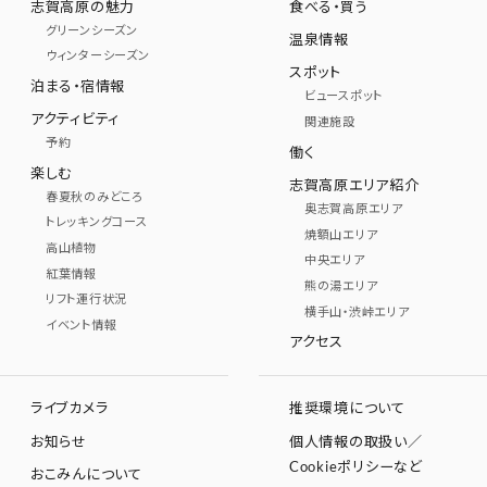
志賀高原の魅力
食べる・買う
グリーンシーズン
温泉情報
ウィンターシーズン
スポット
泊まる・宿情報
ビュースポット
アクティビティ
関連施設
予約
働く
楽しむ
志賀高原エリア紹介
春夏秋のみどころ
奥志賀高原エリア
トレッキングコース
焼額山エリア
高山植物
中央エリア
紅葉情報
熊の湯エリア
リフト運行状況
横手山・渋峠エリア
イベント情報
アクセス
ライブカメラ
推奨環境について
お知らせ
個人情報の取扱い／
Cookieポリシーなど
おこみんについて