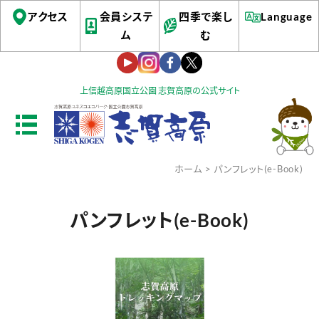
アクセス
会員システ
四季で楽し
Language
ム
む
上信越高原国立公園 志賀高原の公式サイト
ホーム
> パンフレット(e-Book)
パンフレット(e-Book)