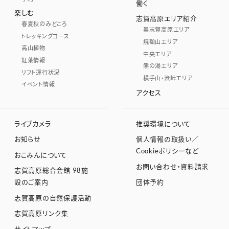
働く
楽しむ
志賀高原エリア紹介
春夏秋のみどころ
奥志賀高原エリア
トレッキングコース
焼額山エリア
高山植物
中央エリア
紅葉情報
熊の湯エリア
リフト運行状況
横手山・渋峠エリア
イベント情報
アクセス
ライブカメラ
推奨環境について
お知らせ
個人情報の取扱い／
Cookieポリシーなど
おこみんについて
お問い合わせ・資料請求
志賀高原総合会館 98施
設のご案内
団体予約
志賀高原の自然保護活動
志賀高原リンク集
サイトマップ