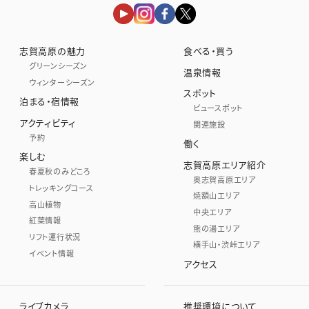
志賀高原の魅力
食べる・買う
グリーンシーズン
温泉情報
ウィンターシーズン
スポット
泊まる・宿情報
ビュースポット
アクティビティ
関連施設
予約
働く
楽しむ
志賀高原エリア紹介
春夏秋のみどころ
奥志賀高原エリア
トレッキングコース
焼額山エリア
高山植物
中央エリア
紅葉情報
熊の湯エリア
リフト運行状況
横手山・渋峠エリア
イベント情報
アクセス
ライブカメラ
推奨環境について