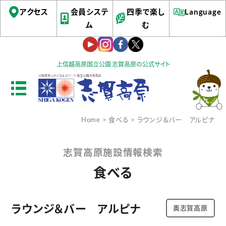
アクセス
会員システ
四季で楽し
Language
ム
む
上信越高原国立公園 志賀高原の公式サイト
Home
>
食べる
> ラウンジ＆バー アルピナ
志賀高原施設情報検索
食べる
ラウンジ＆バー アルピナ
奥志賀高原