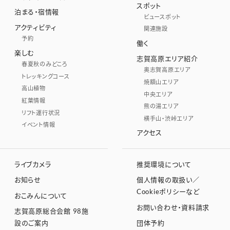
スポット
泊まる・宿情報
ビュースポット
アクティビティ
関連施設
予約
働く
楽しむ
志賀高原エリア紹介
春夏秋のみどころ
奥志賀高原エリア
トレッキングコース
焼額山エリア
高山植物
中央エリア
紅葉情報
熊の湯エリア
リフト運行状況
横手山・渋峠エリア
イベント情報
アクセス
ライブカメラ
推奨環境について
お知らせ
個人情報の取扱い／
Cookieポリシーなど
おこみんについて
お問い合わせ・資料請求
志賀高原総合会館 98施
設のご案内
団体予約