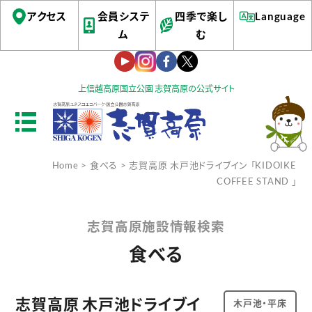
アクセス
会員システ
四季で楽し
Language
ム
む
上信越高原国立公園 志賀高原の公式サイト
Home
>
食べる
> 志賀高原 木戸池ドライブイン 「KIDOIKE
COFFEE STAND 」
志賀高原施設情報検索
食べる
志賀高原 木戸池ドライブイ
木戸池・平床