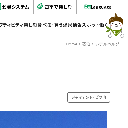
会員システム
四季で楽しむ
Language
クティビティ
楽しむ
食べる・買う
温泉情報
スポット
働く
Home
>
宿泊
> ホテルベルグ
ジャイアント・ビワ池