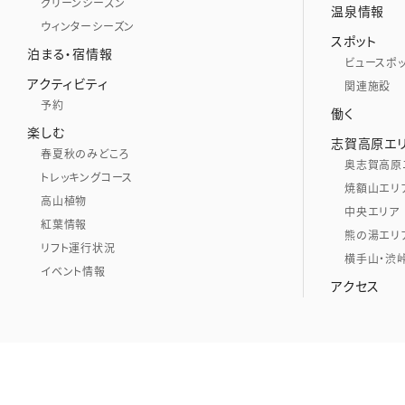
グリーンシーズン
温泉情報
ウィンターシーズン
スポット
泊まる・宿情報
ビュースポ
アクティビティ
関連施設
予約
働く
楽しむ
志賀高原エ
春夏秋のみどころ
奥志賀高原
トレッキングコース
焼額山エリ
高山植物
中央エリア
紅葉情報
熊の湯エリ
リフト運行状況
横手山・渋
イベント情報
アクセス