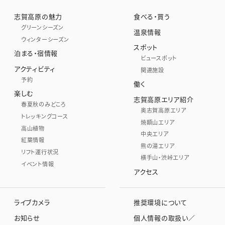
志賀高原の魅力
食べる・買う
グリーンシーズン
温泉情報
ウィンターシーズン
スポット
泊まる・宿情報
ビュースポット
アクティビティ
関連施設
予約
働く
楽しむ
志賀高原エリア紹介
春夏秋のみどころ
奥志賀高原エリア
トレッキングコース
焼額山エリア
高山植物
中央エリア
紅葉情報
熊の湯エリア
リフト運行状況
横手山・渋峠エリア
イベント情報
アクセス
ライブカメラ
推奨環境について
お知らせ
個人情報の取扱い／