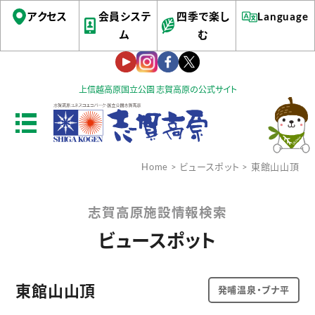
アクセス
会員システ
四季で楽し
Language
ム
む
上信越高原国立公園 志賀高原の公式サイト
Home
>
ビュースポット
> 東館山山頂
志賀高原施設情報検索
ビュースポット
東館山山頂
発哺温泉・ブナ平