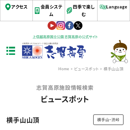
アクセス
会員システ
四季で楽し
Language
ム
む
上信越高原国立公園 志賀高原の公式サイト
Home
>
ビュースポット
> 横手山山頂
志賀高原施設情報検索
ビュースポット
横手山山頂
横手山・渋峠