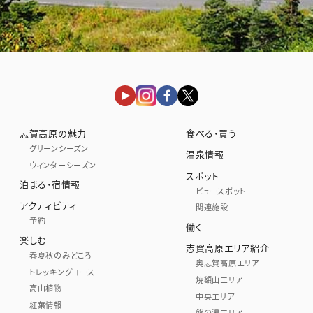
志賀高原の魅力
食べる・買う
グリーンシーズン
温泉情報
ウィンターシーズン
スポット
泊まる・宿情報
ビュースポット
アクティビティ
関連施設
予約
働く
楽しむ
志賀高原エリア紹介
春夏秋のみどころ
奥志賀高原エリア
トレッキングコース
焼額山エリア
高山植物
中央エリア
紅葉情報
熊の湯エリア