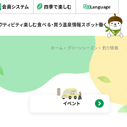
会員システム
四季で楽しむ
Language
クティビティ
楽しむ
食べる・買う
温泉情報
スポット
働く
ホーム
>
グリーンシーズン
> 釣り情報
イベント