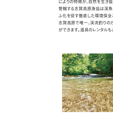
によりの特徴が、自然を生き抜
管轄する志賀高原漁協は渓魚
ふ化を促す徹底した環境保全と
志賀高原で唯一、渓流釣りの
ができます。道具のレンタルも