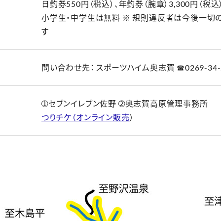
日釣券550円（税込）、年釣券（腕章）3,300円（
小学生・中学生は無料 ※ 規則違反者は今後一切
す
問い合わせ先： スポーツハイム奥志賀 ☎0269-34-
➀セブンイレブン佐野 ➁奥志賀高原管理事務所
つりチケ（オンライン販売
）