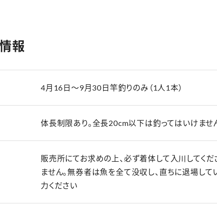
情報
4月16日〜9月30日竿釣りのみ（1人1本）
体長制限あり。全長20cm以下は釣ってはいけません
販売所にてお求めの上、必ず着体して入川してくだ
ません。無券者は魚を全て没収し、直ちに退場して
力ください