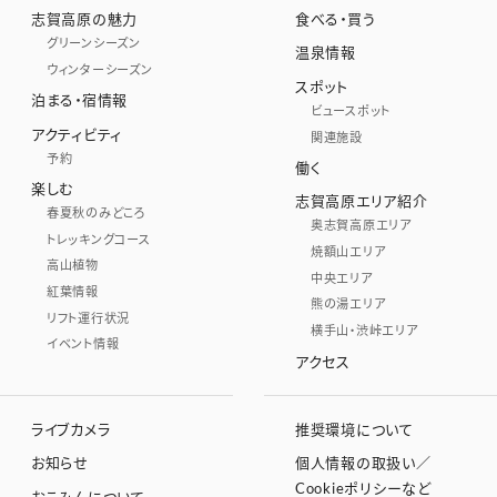
志賀高原の魅力
食べる・買う
グリーンシーズン
温泉情報
ウィンターシーズン
スポット
泊まる・宿情報
ビュースポット
アクティビティ
関連施設
予約
働く
楽しむ
志賀高原エリア紹介
春夏秋のみどころ
奥志賀高原エリア
トレッキングコース
焼額山エリア
高山植物
中央エリア
紅葉情報
熊の湯エリア
リフト運行状況
横手山・渋峠エリア
イベント情報
アクセス
ライブカメラ
推奨環境について
お知らせ
個人情報の取扱い／
Cookieポリシーなど
おこみんについて