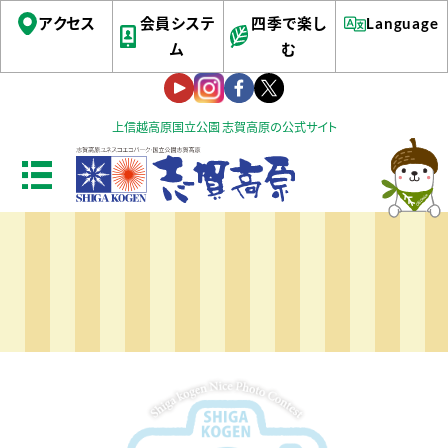
アクセス
会員システ
四季で楽し
Language
ム
む
上信越高原国立公園 志賀高原の公式サイト