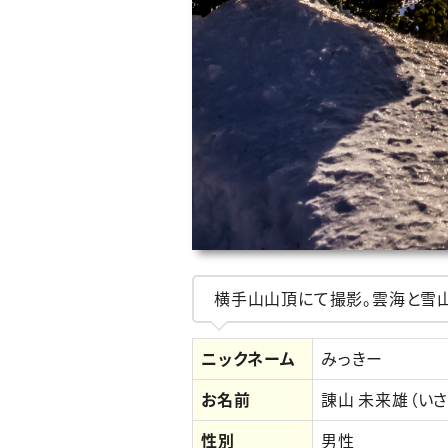
横手山山頂にて撮影。雲海と雪山
ニックネーム
みっきー
お名前
諌山 未来雄（いさ
性別
男性