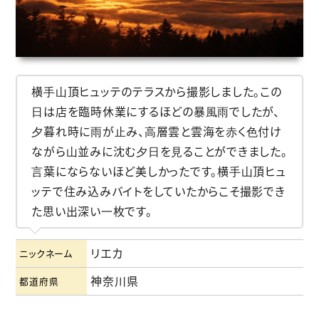
横⼿⼭頂ヒュッテのテラスから撮影しました。この
⽇は店を臨時休業にするほどの暴⾵⾬でしたが、
⼣暮れ時に⾬が⽌み、⾼層雲と雲海を⾚く⾊付け
ながら⼭並みに沈む⼣⽇を⾒ることができました。
⾔葉にならないほど美しかったです。横⼿⼭頂ヒュ
ッテで住み込みバイトをしていたからこそ撮影でき
た思い出深い⼀枚です。
リエカ
ニックネーム
神奈川県
都道府県