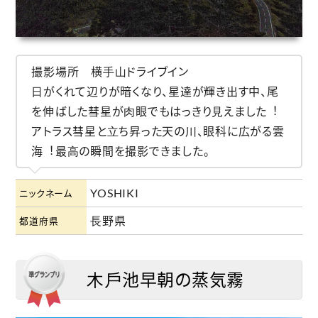
撮影場所 横⼿⼭ドライブイン
⽇がくれて辺りが暗くなり、星達が輝き出す中、尾
を伸ばした彗星が⾁眼でもはっきり⾒えました︕
アトラス彗星と⽴ち昇った天の川、眼科に広がる雲
海︕最⾼の瞬間を撮影できました。
YOSHIKI
ニックネーム
⻑野県
都道府県
⽊⼾池早朝の蒸気霧