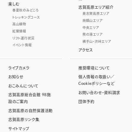
楽しむ
志賀高原エリア紹介
春夏秋のみどころ
奥志賀高原エリア
トレッキングコース
焼額山エリア
高山植物
中央エリア
紅葉情報
熊の湯エリア
リフト運行状況
横手山・渋峠エリア
イベント情報
アクセス
ライブカメラ
推奨環境について
お知らせ
個人情報の取扱い／
Cookieポリシーなど
おこみんについて
お問い合わせ・資料請求
志賀高原総合会館 98施
設のご案内
団体予約
志賀高原の自然保護活動
志賀高原リンク集
サイトマップ