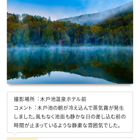
撮影場所︓⽊⼾池温泉ホテル前
コメント︓⽊⼾池の朝が冷え込んで蒸気霧が発⽣
しました。⾵もなく池⾯も静かな⽇の差し込む前の
時間が⽌まっているような静粛な雰囲気でした。