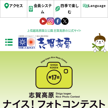
アクセス
会員システ
四季で楽し
Language
ム
む
上信越高原国立公園 志賀高原の公式サイト