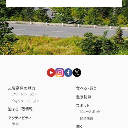
志賀高原の魅力
食べる・買う
グリーンシーズン
温泉情報
ウィンターシーズン
スポット
泊まる・宿情報
ビュースポット
アクティビティ
関連施設
予約
働く