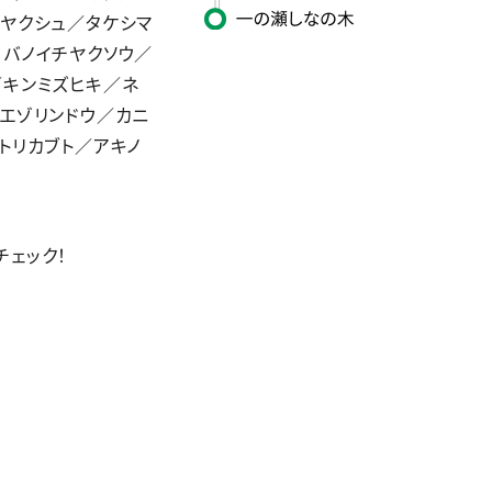
ダヤクシュ／タケシマ
コバノイチヤクソウ／
／キンミズヒキ／ネ
エゾリンドウ／カニ
トリカブト／アキノ
チェック！