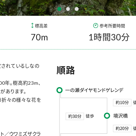
標高差
参考所要時間
70m
1時間30分
定されているしなの
順路
0年。樹高約23m、
があります。
節折々の様々な花を
ト／ウワミズザクラ