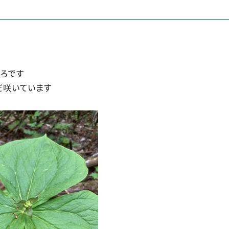
ころです
だ咲いています