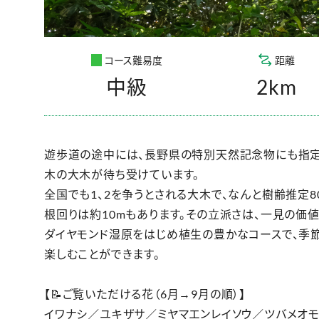
コース難易度
距離
中級
2km
遊歩道の途中には、長野県の特別天然記念物にも指
木の大木が待ち受けています。
全国でも1、2を争うとされる大木で、なんと樹齢推定80
根回りは約10mもあります。その立派さは、一見の価値
ダイヤモンド湿原をはじめ植生の豊かなコースで、季
楽しむことができます。
【📝ご覧いただける花（6月→9月の順）】
イワナシ／ユキザサ／ミヤマエンレイソウ／ツバメオモ