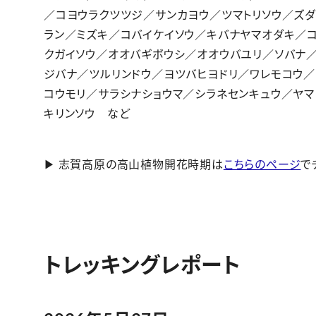
／コヨウラクツツジ／サンカヨウ／ツマトリソウ／ズ
ラン／ミズキ／コバイケイソウ／キバナヤマオダキ／
クガイソウ／オオバギボウシ／オオウバユリ／ソバナ
ジバナ／ツルリンドウ／ヨツバヒヨドリ／ワレモコウ／
コウモリ／サラシナショウマ／シラネセンキュウ／ヤマ
キリンソウ など
▶ 志賀高原の高山植物開花時期は
こちらのページ
で
トレッキングレポート