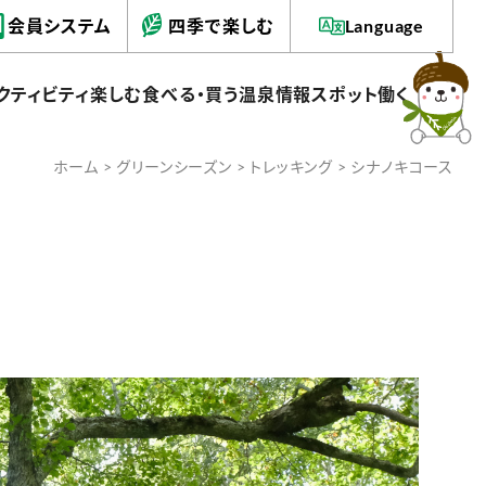
会員システム
四季で楽しむ
Language
クティビティ
楽しむ
食べる・買う
温泉情報
スポット
働く
ホーム
>
グリーンシーズン
>
トレッキング
> シナノキコース