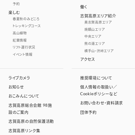
予約
働く
楽しむ
志賀高原エリア紹介
春夏秋のみどころ
奥志賀高原エリア
トレッキングコース
焼額山エリア
高山植物
中央エリア
紅葉情報
熊の湯エリア
リフト運行状況
横手山・渋峠エリア
イベント情報
アクセス
ライブカメラ
推奨環境について
お知らせ
個人情報の取扱い／
Cookieポリシーなど
おこみんについて
お問い合わせ・資料請求
志賀高原総合会館 98施
設のご案内
団体予約
志賀高原の自然保護活動
志賀高原リンク集