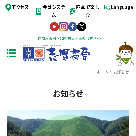
アクセス
会員システ
四季で楽し
Language
ム
む
上信越高原国立公園 志賀高原の公式サイト
ホーム
> お知らせ
お知らせ