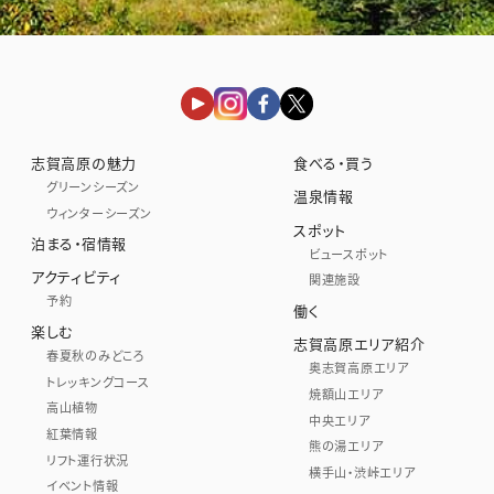
志賀高原の魅力
食べる・買う
グリーンシーズン
温泉情報
ウィンターシーズン
スポット
泊まる・宿情報
ビュースポット
アクティビティ
関連施設
予約
働く
楽しむ
志賀高原エリア紹介
春夏秋のみどころ
奥志賀高原エリア
トレッキングコース
焼額山エリア
高山植物
中央エリア
紅葉情報
熊の湯エリア
リフト運行状況
横手山・渋峠エリア
イベント情報