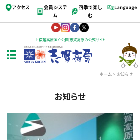
アクセス
会員システ
四季で楽し
Language
ム
む
上信越高原国立公園 志賀高原の公式サイト
ホーム
> お知らせ
お知らせ